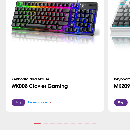
Keyboard and Mouse
Keyboar
WK008 Clavier Gaming
MK209
Buy
Learn more
Buy