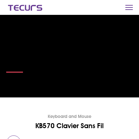
Keyboard
and
Mouse
For those who demand the best
Features
Keyboard and Mouse
KB570 Clavier Sans Fil